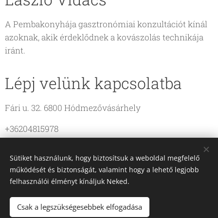
A Pembakonyhája gasztronómiai konzultációt kínál
azoknak, akik érdeklődnek a kovászolás technikája
iránt.
Lépj velünk kapcsolatba
Fári u. 32. 6800 Hódmezővásárhely
+36204815978
vidacs67.laszlo@gmail.com
Sütiket használunk, hogy biztosítsuk a weboldal megfelelő
működését és biztonságát, valamint hogy a lehető legjobb
felhasználói élményt kínáljuk Neked.
Csak a legszükségesebbek elfogadása